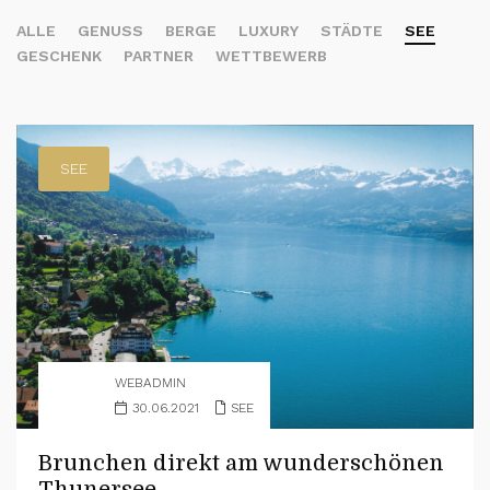
ALLE
GENUSS
BERGE
LUXURY
STÄDTE
SEE
GESCHENK
PARTNER
WETTBEWERB
SEE
WEBADMIN
30.06.2021
SEE
Brunchen direkt am wunderschönen
Thunersee