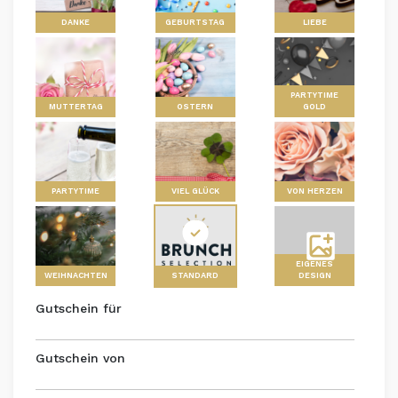
DANKE
GEBURTSTAG
LIEBE
PARTYTIME
MUTTERTAG
OSTERN
GOLD
PARTYTIME
VIEL GLÜCK
VON HERZEN
EIGENES
WEIHNACHTEN
STANDARD
DESIGN
Gutschein für
Gutschein von