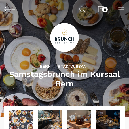
0
BERN
STADT/URBAN
Samstagsbrunch im Kursaal
Bern
+13