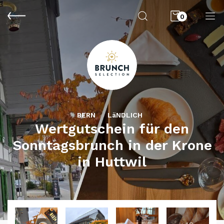
0
BERN
LäNDLICH
Wertgutschein für den
Sonntagsbrunch in der Krone
in Huttwil