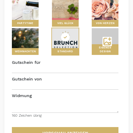
PARTYTIME
VIEL GLÜCK
VON HERZEN
EIGENES
WEIHNACHTEN
STANDARD
DESIGN
Gutschein für
Gutschein von
Widmung
160 Zeichen übrig